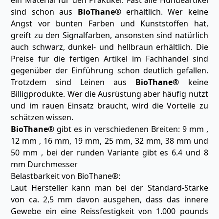
ein Material für den Praktiker. Fast alle Hundeartikel
sind schon aus
BioThane®
erhältlich. Wer keine
Angst vor bunten Farben und Kunststoffen hat,
greift zu den Signalfarben, ansonsten sind natürlich
auch schwarz, dunkel- und hellbraun erhältlich. Die
Preise für die fertigen Artikel im Fachhandel sind
gegenüber der Einführung schon deutlich gefallen.
Trotzdem sind Leinen aus
BioThane®
keine
Billigprodukte. Wer die Ausrüstung aber häufig nutzt
und im rauen Einsatz braucht, wird die Vorteile zu
schätzen wissen.
BioThane®
gibt es in verschiedenen Breiten: 9 mm ,
12 mm , 16 mm, 19 mm, 25 mm, 32 mm, 38 mm und
50 mm , bei der runden Variante gibt es 6.4 und 8
mm Durchmesser
Belastbarkeit von BioThane®:
Laut Hersteller kann man bei der Standard-Stärke
von ca. 2,5 mm davon ausgehen, dass das innere
Gewebe ein eine Reissfestigkeit von 1.000 pounds