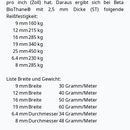
pro inch (Zoll) hat. Daraus ergibt sich bei Beta
BioThane® mit 2,5 mm Dicke (ST) folgende
Reißfestigkeit:
9 mm
160 kg
12 mm
215 kg
16 mm
285 kg
19 mm
340 kg
25 mm
450 kg
6.4 mm
230 kg
8 mm
285 kg
Liste Breite und Gewicht:
9 mm
Breite
30 Gramm/Meter
12 mm
Breite
40 Gramm/Meter
16 mm
Breite
50 Gramm/Meter
19 mm
Breite
60 Gramm/Meter
6.4 mm
Durchmesser
34 Gramm/Meter
8 mm
Durchmesser
48 Gramm/Meter