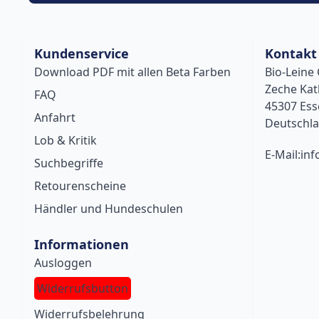
Kundenservice
Kontakt
Download PDF mit allen Beta Farben
Bio-Lein
Zeche Kat
FAQ
45307 Es
Anfahrt
Deutschl
Lob & Kritik
E-Mail:inf
Suchbegriffe
Retourenscheine
Händler und Hundeschulen
Informationen
Ausloggen
Widerrufsbutton
Widerrufsbelehrung