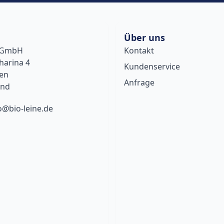
Über uns
e GmbH
Kontakt
harina 4
Kundenservice
sen
Anfrage
and
o@bio-leine.de