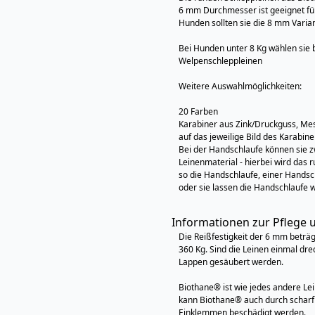
6 mm Durchmesser ist geeignet fü
Hunden sollten sie die 8 mm Vari
Bei Hunden unter 8 Kg wählen sie b
Welpenschleppleinen
Weitere Auswahlmöglichkeiten:
20 Farben
Karabiner aus Zink/Druckguss, Mess
auf das jeweilige Bild des Karabiner
Bei der Handschlaufe können sie 
Leinenmaterial - hierbei wird das
so die Handschlaufe, einer Hands
oder sie lassen die Handschlaufe 
Informationen zur Pflege 
Die Reißfestigkeit der 6 mm beträg
360 Kg. Sind die Leinen einmal dre
Lappen gesäubert werden.
Biothane® ist wie jedes andere Le
kann Biothane® auch durch schar
Einklemmen beschädigt werden.