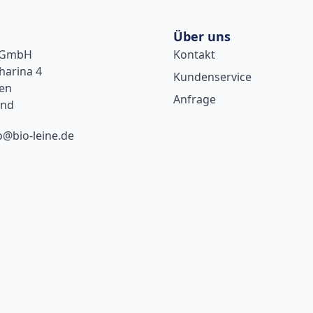
Über uns
e GmbH
Kontakt
harina 4
Kundenservice
sen
Anfrage
and
o@bio-leine.de