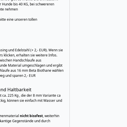
r Hunde bis 40 KG, bei schwereren
ante nehmen
itte eine unseren tollen
ing und Edelstahl (+ 2,- EUR). Wenn sie
s klicken, erhalten sie weitere Infos.
zwischen Handschlaufe aus
 runde Material umgeschlagen und ergibt
chlaufe aus 16 mm Beta Biothane wählen
weg und sparen 2,- EUR
und Haltbarkeit
t ca. 225 Kg , die der 8 mm Variante ca
ckig, können sie einfach mit Wasser und
inenmaterial
nicht bissfest
, weiterhin
fkantige Gegenstände und durch