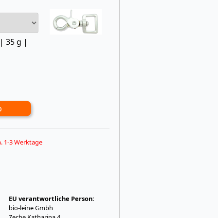
| 35 g |
b
ca. 1-3 Werktage
EU verantwortliche Person:
bio-leine Gmbh
Zeche Katharina 4