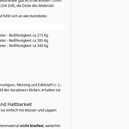
 Biothane® gibt es in de Breiten 12mm
(3/4 Zoll), die Dicke des Materials
 fühlt sich an wie Kunstleder.
er - Reißfestigkeit: ca 215 Kg
er - Reißfestigkeit: ca 285 Kg
er - Reißfestigkeit: ca 340 Kg
ruckguss, Messing und Edelstahl (+ 2,-
ld des Karabiners klicken, erhalten sie
und Haltbarkeit
n sie einfach mit Wasser und Lappen
inenmaterial
nicht bissfest
, weiterhin