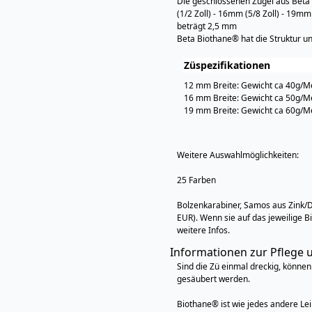
Die geschlossenen Zügel aus Beta
(1/2 Zoll) - 16mm (5/8 Zoll) - 19mm 
beträgt 2,5 mm
Beta Biothane® hat die Struktur und
Züspezifikationen
12 mm Breite: Gewicht ca 40g/Met
16 mm Breite: Gewicht ca 50g/Met
19 mm Breite: Gewicht ca 60g/Met
Weitere Auswahlmöglichkeiten:
25 Farben
Bolzenkarabiner, Samos aus Zink/D
EUR). Wenn sie auf das jeweilige Bi
weitere Infos.
Informationen zur Pflege 
Sind die Zü einmal dreckig, könne
gesäubert werden.
Biothane® ist wie jedes andere Le